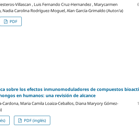
esteros-Villascan , Luis Fernando Cruz-Hernandez , Marycarmen
a, Nadia Carolina Rodríguez-Moguel, Alan García-Grimaldo (Autor/a)
PDF
nica sobre los efectos inmunomoduladores de compuestos bioact
hongos en humanos: una revisión de alcance
a-Cardona, Maria Camila Loaiza-Ceballos, Diana Maryory Gómez-
)
és)
PDF (inglés)