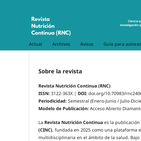
Actual
Archivos
Avisos
Guía para autore
Sobre la revista
Revista Nutrición Continua (RNC)
ISSN:
3122-363X |
DOI:
doi.org/10.70983/rnc240
Periodicidad:
Semestral (Enero-Junio / Julio-Dic
Modelo de Publicación:
Acceso Abierto Diamant
La
Revista Nutrición Continua
es la publicación c
(CINC)
, fundada en 2025 como una plataforma es
multidisciplinaria en el ámbito de la salud. Bajo