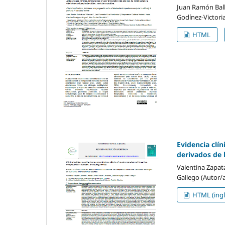
Juan Ramón Ball
Godínez-Victori
HTML
Evidencia clí
derivados de 
Valentina Zapat
Gallego (Autor/a
HTML (ingl