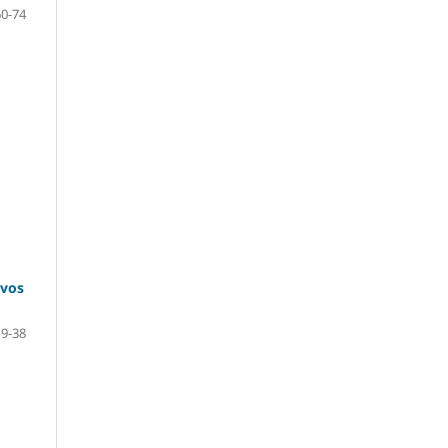
60-74
ivos
19-38